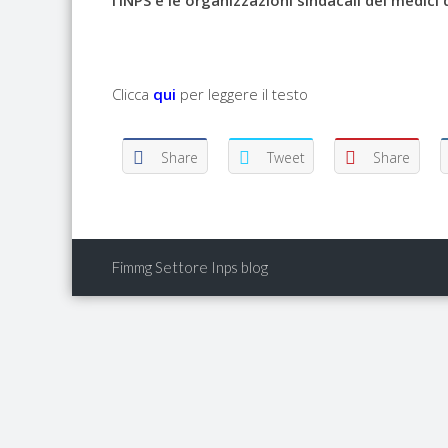
l’INPS e le organizzazioni sindacali dei medici
Clicca
qui
per leggere il testo
Share
Tweet
Share
Fimmg Settore Inps blog