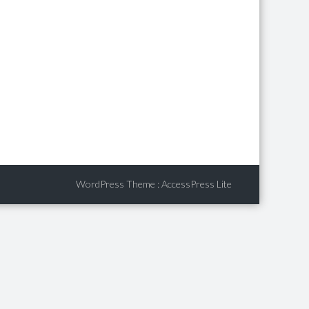
WordPress Theme
:
AccessPress Lite