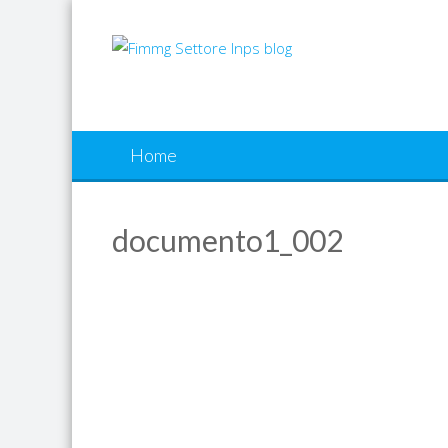
Skip
to
content
Home
documento1_002