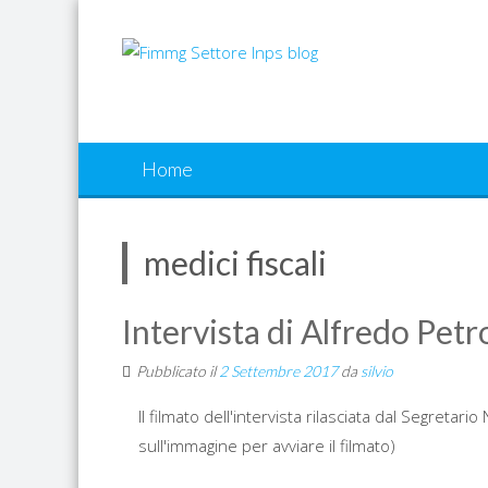
Skip
to
content
Home
medici fiscali
Intervista di Alfredo Pet
Pubblicato il
2 Settembre 2017
da
silvio
Il filmato dell'intervista rilasciata dal Segretar
sull'immagine per avviare il filmato)