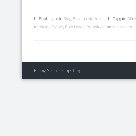
Pubblicato in
Blog
,
Post in evidenza
Taggato
Alfr
medicina fiscale
,
Polo Unico
,
Pubblica Amministrazione
,
Fimmg Settore Inps blog