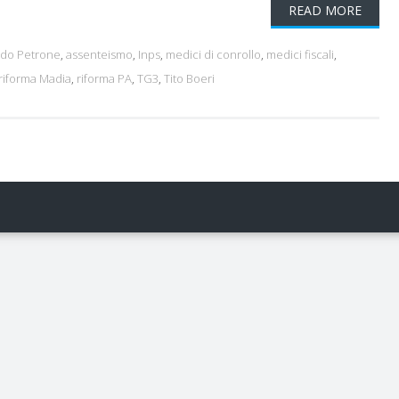
READ MORE
edo Petrone
,
assenteismo
,
Inps
,
medici di conrollo
,
medici fiscali
,
riforma Madia
,
riforma PA
,
TG3
,
Tito Boeri